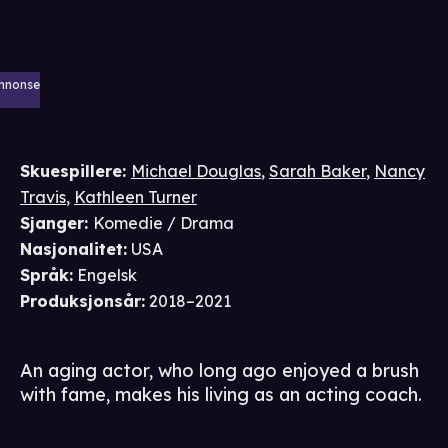
nnonse
Skuespillere
:
Michael Douglas
,
Sarah Baker
,
Nancy
Travis
,
Kathleen Turner
Sjanger
:
Komedie / Drama
Nasjonalitet
:
USA
Språk
:
Engelsk
Produksjonsår
:
2018–2021
An aging actor, who long ago enjoyed a brush
with fame, makes his living as an acting coach.