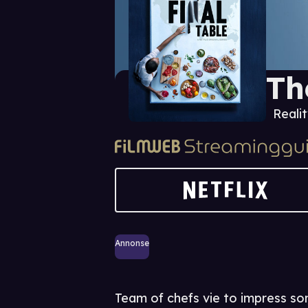
Th
Realit
Annonse
Team of chefs vie to impress so