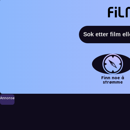
Finn noe å
strømme
Annonse