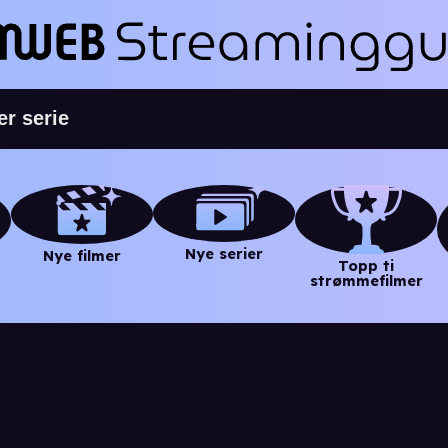
Nye serier
Nye filmer
Topp ti
strømmefilmer