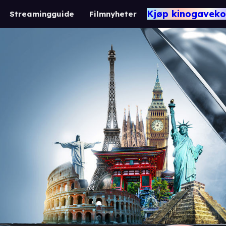
Kjøp kinogaveko
Streamingguide
Filmnyheter