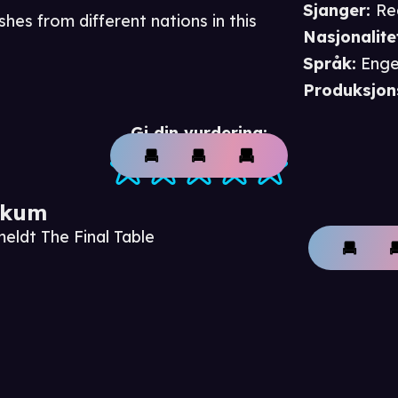
Sjanger
:
Re
shes from different nations in this
Nasjonalite
Språk
:
Enge
Produksjon
Gi din vurdering:
ikum
eldt The Final Table