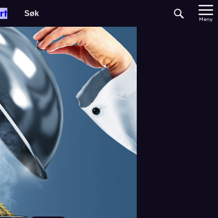
rt
Meny