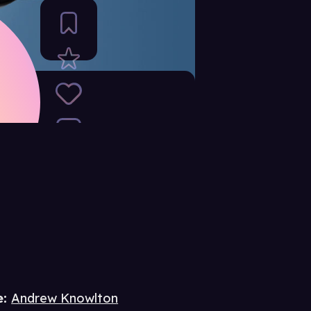
e
:
Andrew Knowlton