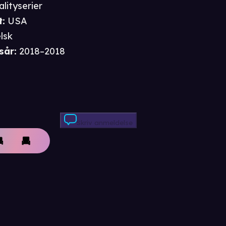
alityserier
t
:
USA
lsk
sår
:
2018–2018
Skriv anmeldelse