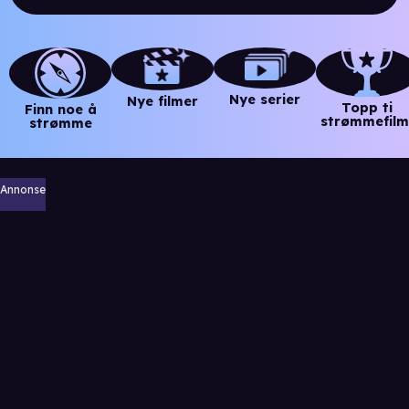
Nye serier
Nye filmer
Topp ti
Finn noe å
strømmefilm
strømme
Annonse