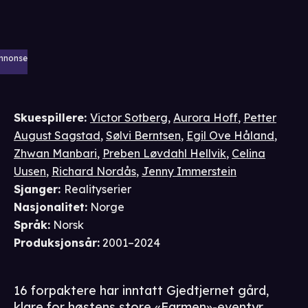
nnonse
Skuespillere
:
Victor Sotberg
,
Aurora Hoff
,
Petter
August Sagstad
,
Sølvi Berntsen
,
Egil Ove Håland
,
Zhwan Manbari
,
Preben Løvdahl Hellvik
,
Celina
Uusen
,
Richard Nordås
,
Jenny Immerstein
Sjanger
:
Realityserier
Nasjonalitet
:
Norge
Språk
:
Norsk
Produksjonsår
:
2001–2024
16 forpaktere har inntatt Gjedtjernet gård,
klare for høstens store «Farmen»-eventyr.