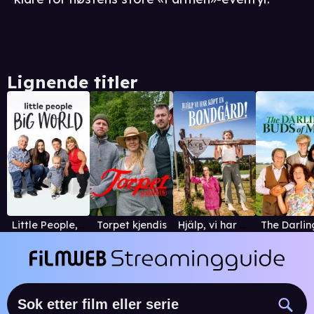
Lignende titler
Little People, Big World
Torpet kjendis
Hjälp, vi har köpt en bondgård!