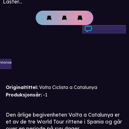
Laster...
Skriv anmeldelse
nnonse
Originaltittel:
Volta Ciclista a Catalunya
Produksjonsår
:
-1
Den årlige begivenheten Volta a Catalunya er
et av de tre World Tour rittene i Spania og går
over en periode på syv dager.