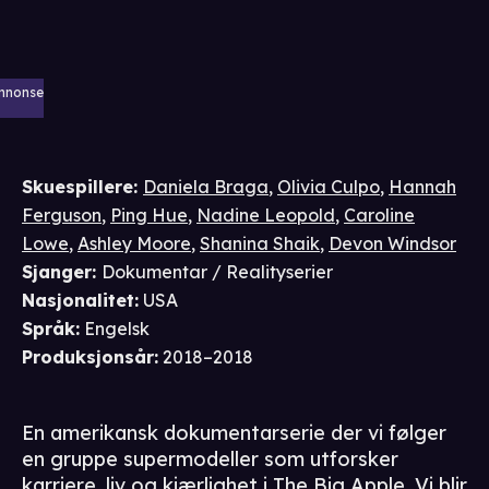
nnonse
Skuespillere
:
Daniela Braga
,
Olivia Culpo
,
Hannah
Ferguson
,
Ping Hue
,
Nadine Leopold
,
Caroline
Lowe
,
Ashley Moore
,
Shanina Shaik
,
Devon Windsor
Sjanger
:
Dokumentar / Realityserier
Nasjonalitet
:
USA
Språk
:
Engelsk
Produksjonsår
:
2018–2018
En amerikansk dokumentarserie der vi følger
en gruppe supermodeller som utforsker
karriere, liv og kjærlighet i The Big Apple. Vi blir