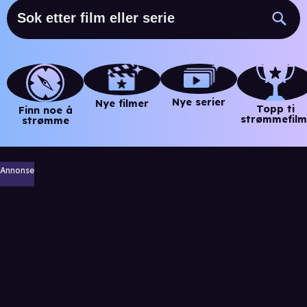
Nye serier
Nye filmer
Topp ti
Finn noe å
strømmefilm
strømme
Annonse