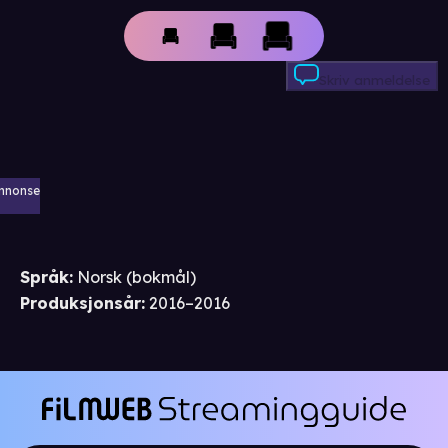
Skriv anmeldelse
nnonse
Språk
:
Norsk (bokmål)
Produksjonsår
:
2016–2016