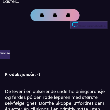
Laster...
Skriv anmeldelse
nnonse
Produksjonsår
:
-1
De lever i en pulserende underholdningsbransje
og ferdes på den røde løperen med største
selvfølgelighet. Dorthe Skappel utfordret dem
én etter én, til skogs, i en primitiv hytte, uten