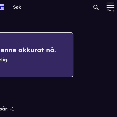
is
rt
Meny
denne akkurat nå.
lig.
sår
:
-1