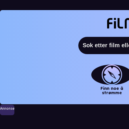
Finn noe å
strømme
Annonse