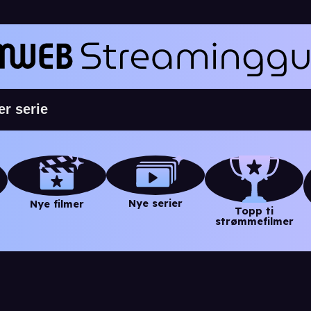
Nye serier
Nye filmer
Topp ti
strømmefilmer