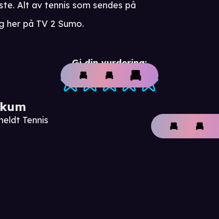
ste. Alt av tennis som sendes på
ig her på TV 2 Sumo.
Gi din vurdering:
ikum
meldt Tennis