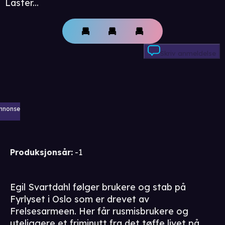
Laster...
Skriv anmeldelse
nnonse
Produksjonsår
:
-1
Egil Svartdahl følger brukere og stab på
Fyrlyset i Oslo som er drevet av
Frelsesarmeen. Her får rusmisbrukere og
uteliggere et friminutt fra det tøffe livet på