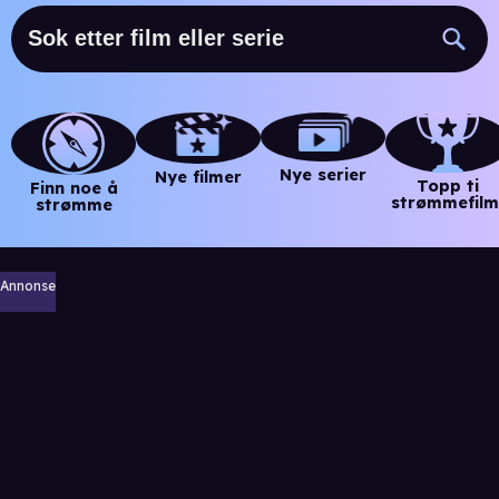
Nye serier
Nye filmer
Topp ti
Finn noe å
strømmefilm
strømme
Annonse