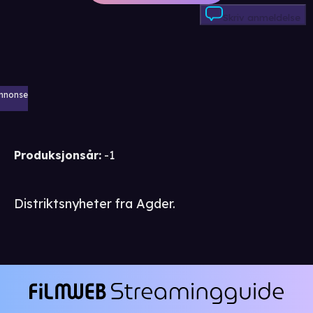
Skriv anmeldelse
nnonse
Produksjonsår
:
-1
Distriktsnyheter fra Agder.