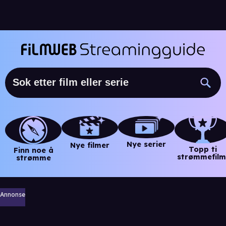
Nye serier
Nye filmer
Topp ti
Finn noe å
strømmefilm
strømme
Annonse