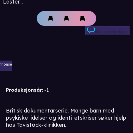
Laster...
Skriv anmeldelse
nnonse
Produksjonsår
:
-1
Britisk dokumentarserie. Mange barn med
psykiske lidelser og identitetskriser søker hjelp
hos Tavistock-klinikken.