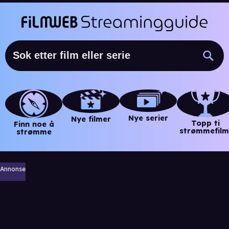
Nye serier
Nye filmer
Topp ti
Finn noe å
strømmefilm
strømme
Annonse