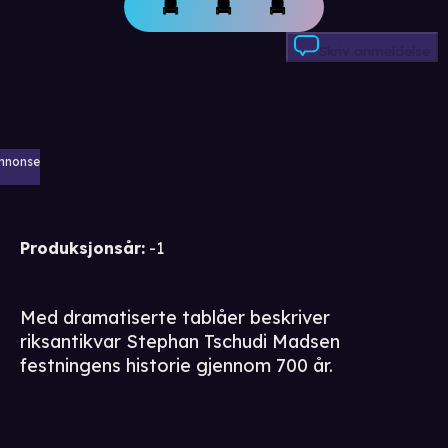
Skriv anmeldelse
nnonse
Produksjonsår
:
-1
Med dramatiserte tablåer beskriver
riksantikvar Stephan Tschudi Madsen
festningens historie gjennom 700 år.