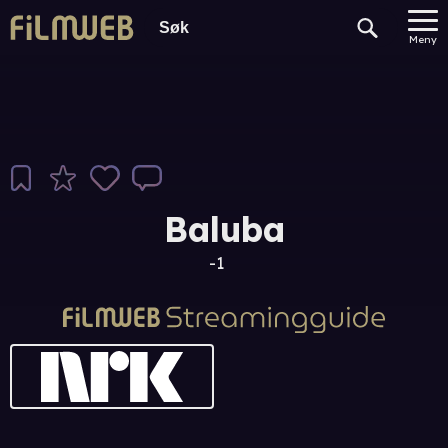
Meny
Baluba
-1