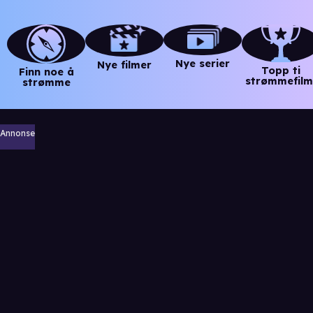
Nye serier
Nye filmer
Topp ti
Finn noe å
strømmefilm
strømme
Annonse