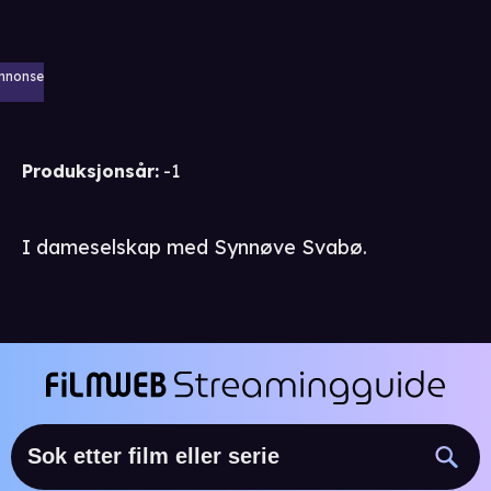
nnonse
Produksjonsår
:
-1
I dameselskap med Synnøve Svabø.