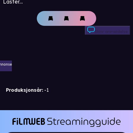
Laster...
Skriv anmeldelse
nnonse
Produksjonsår
:
-1