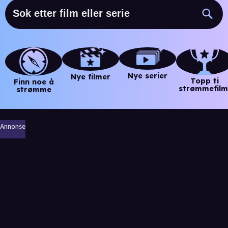
Nye serier
Nye filmer
Topp ti
Finn noe å
strømmefilm
strømme
Annonse