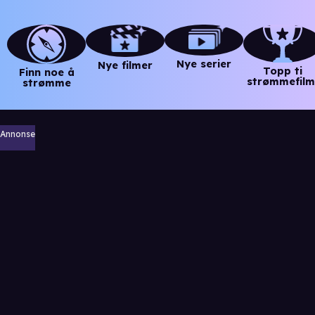
Nye serier
Nye filmer
Topp ti
Finn noe å
strømmefilm
strømme
Annonse