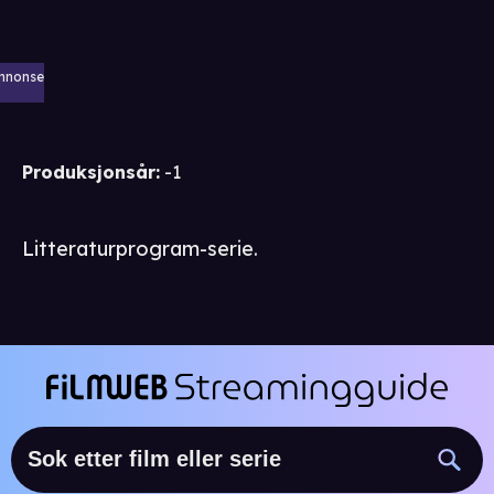
nnonse
Produksjonsår
:
-1
Litteraturprogram-serie.