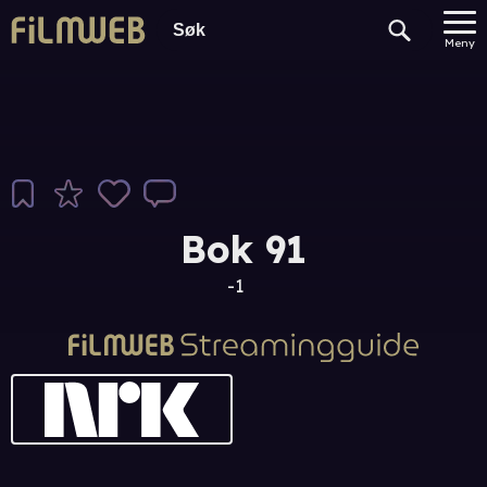
Meny
Bok 91
-1