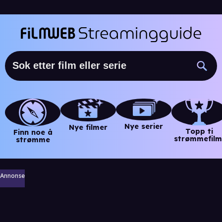
Nye serier
Nye filmer
Topp ti
Finn noe å
strømmefilm
strømme
Annonse