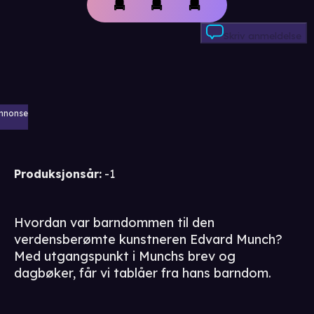
Skriv anmeldelse
nnonse
Produksjonsår
:
-1
Hvordan var barndommen til den
verdensberømte kunstneren Edvard Munch?
Med utgangspunkt i Munchs brev og
dagbøker, får vi tablåer fra hans barndom.