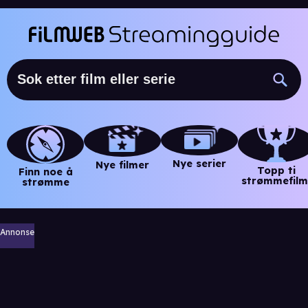
Nye serier
Nye filmer
Topp ti
Finn noe å
strømmefilm
strømme
Annonse