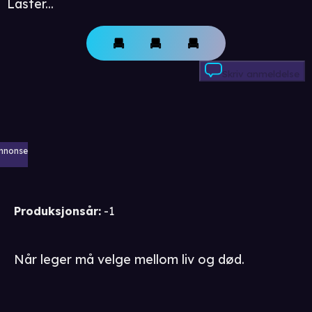
Laster...
Skriv anmeldelse
nnonse
Produksjonsår
:
-1
Når leger må velge mellom liv og død.