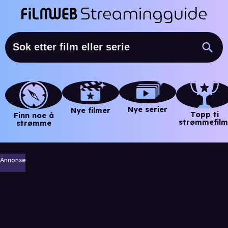
Nye serier
Nye filmer
Topp ti
Finn noe å
strømmefilm
strømme
Annonse