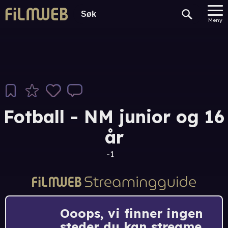
Meny
Fotball - NM junior og 16
år
-1
Ooops, vi finner ingen
steder du kan streame