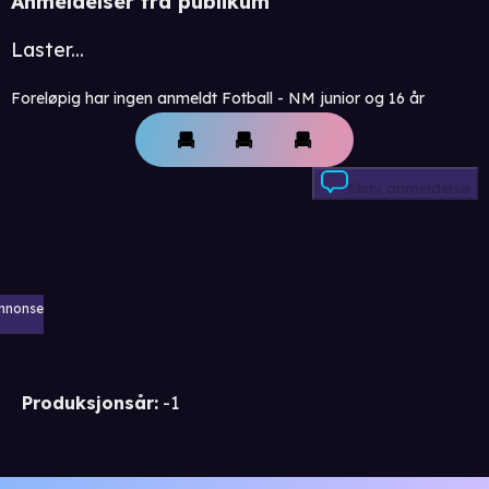
Anmeldelser fra publikum
Laster...
Foreløpig har ingen anmeldt Fotball - NM junior og 16 år
Skriv anmeldelse
nnonse
Produksjonsår
:
-1