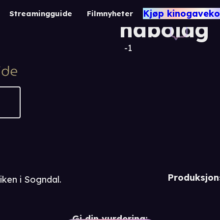
Folk i
Kjøp kinogaveko
Streamingguide
Filmnyheter
nabolage
-1
Produksjon
ken i Sogndal.
Gi din vurdering: