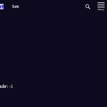
rt
t
Meny
sår
:
-1