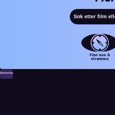
Finn noe å
strømme
Annonse