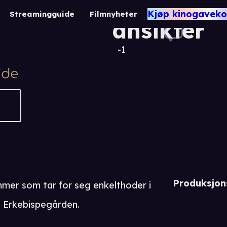
Fortidens
Kjøp kinogaveko
Streamingguide
Filmnyheter
ansikter
-1
Produksjon
mmer som tar for seg enkelthoder i
 Erkebispegården.