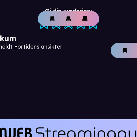
Gi din vurdering:
ikum
eldt Fortidens ansikter