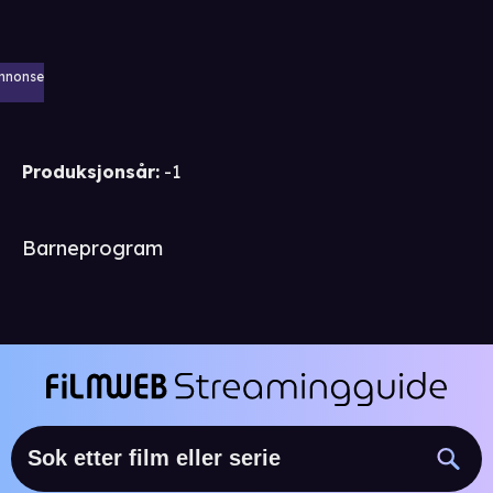
nnonse
Produksjonsår
:
-1
Barneprogram