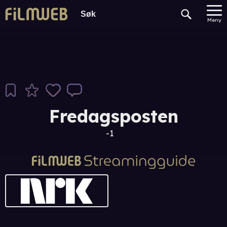
Meny
Fredagsposten
-1