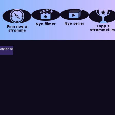
Nye serier
Nye filmer
Topp ti
Finn noe å
strømmefilm
strømme
Annonse