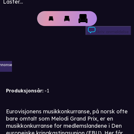
Laster...
Skriv anmeldelse
nnonse
Produksjonsår
:
-1
Eurovisjonens musikkonkurranse, på norsk ofte
bare omtalt som Melodi Grand Prix, er en
musikkonkurranse for medlemslandene i Den
europeiske kringkastingsunion (EBU). Her får