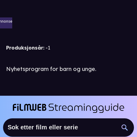
nnonse
Produksjonsår
:
-1
Nyhetsprogram for barn og unge.