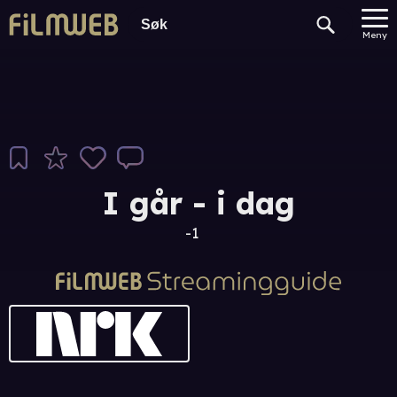
Meny
I går - i dag
-1