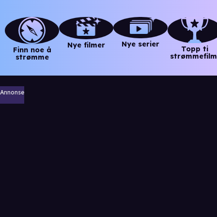
Nye serier
Nye filmer
Topp ti
Finn noe å
strømmefilm
strømme
Annonse