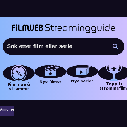
Nye serier
Nye filmer
Topp ti
Finn noe å
strømmefilm
strømme
Annonse