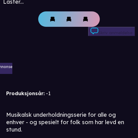
Laster...
Skriv anmeldelse
nnonse
Produksjonsår
:
-1
Musikalsk underholdningsserie for alle og
enhver - og spesielt for folk som har levd en
stund.