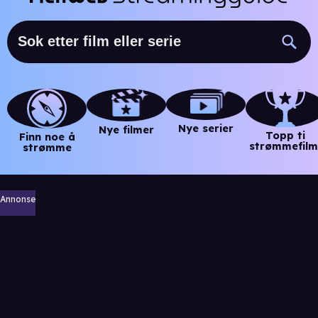
Nye serier
Nye filmer
Topp ti
Finn noe å
strømmefilm
strømme
Annonse