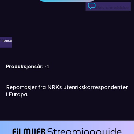
Skriv anmeldelse
nnonse
Produksjonsår
:
-1
Reportasjer fra NRKs utenrikskorrespondenter
i Europa.