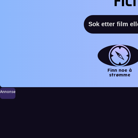
Finn noe å
strømme
Annonse