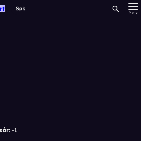
rt
Meny
sår
:
-1