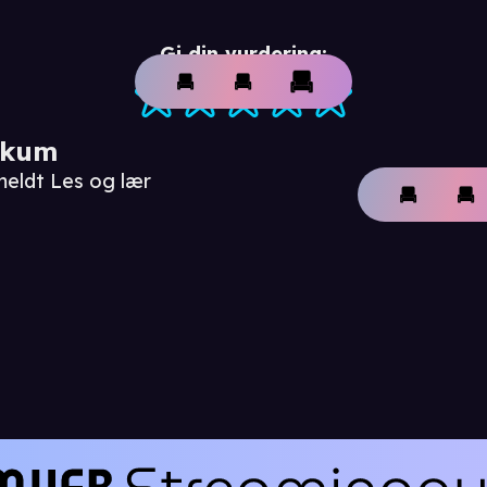
Gi din vurdering:
ikum
meldt Les og lær