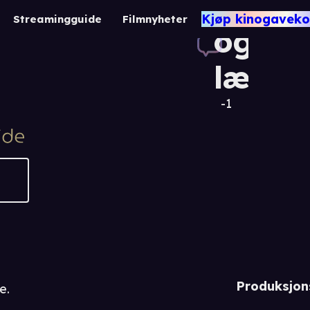
Les
Kjøp kinogaveko
Streamingguide
Filmnyheter
og
lær
-1
Produksjon
e.