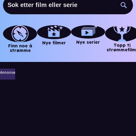
Nye serier
Nye filmer
Topp ti
Finn noe å
strømmefilm
strømme
Annonse