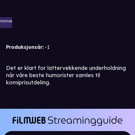
nnonse
Produksjonsår
:
-1
Det er klart for lattervekkende underholdning
når våre beste humorister samles til
komiprisutdeling.