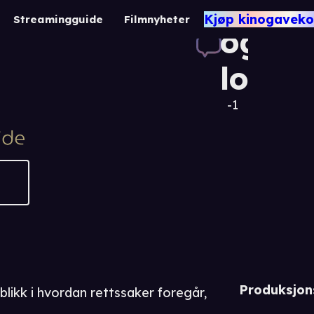
Liv
Kjøp kinogaveko
Streamingguide
Filmnyheter
og
lov
-1
Produksjon
likk i hvordan rettssaker foregår,