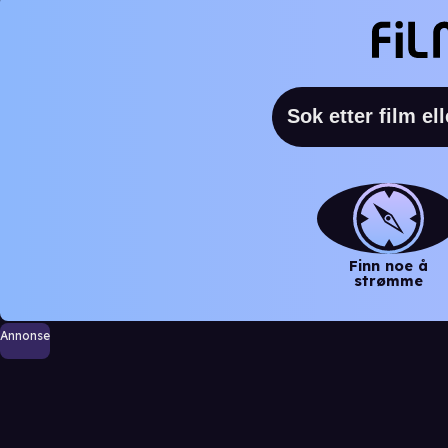
Finn noe å
strømme
Annonse