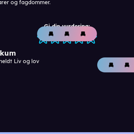
arer og fagdommer.
Gi din vurdering:
ikum
eldt Liv og lov