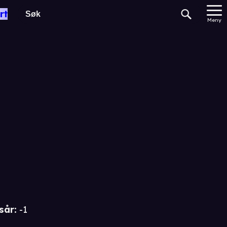
rt
Meny
sår
:
-1