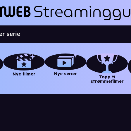
Nye serier
Nye filmer
Topp ti
strømmefilmer