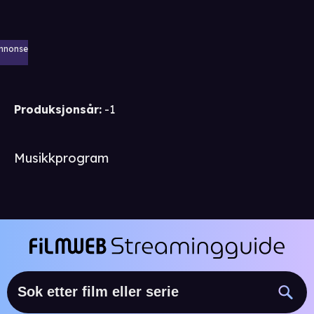
nnonse
Produksjonsår
:
-1
Musikkprogram