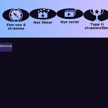
Nye serier
Nye filmer
Topp ti
Finn noe å
strømmefilm
strømme
Annonse