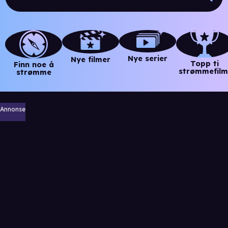
Nye serier
Nye filmer
Topp ti
Finn noe å
strømmefilm
strømme
Annonse