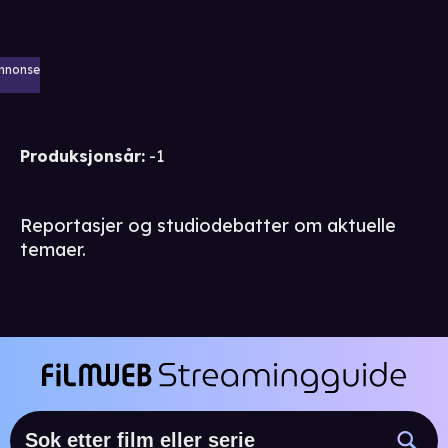
nnonse
Produksjonsår
:
-1
Reportasjer og studiodebatter om aktuelle
temaer.