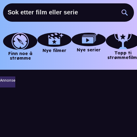
Nye serier
Nye filmer
Topp ti
Finn noe å
strømmefilm
strømme
Annonse