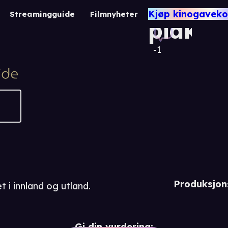
På
Kjøp kinogaveko
Streamingguide
Filmnyheter
plakat
-1
Produksjon
t i innland og utland.
Gi din vurdering: