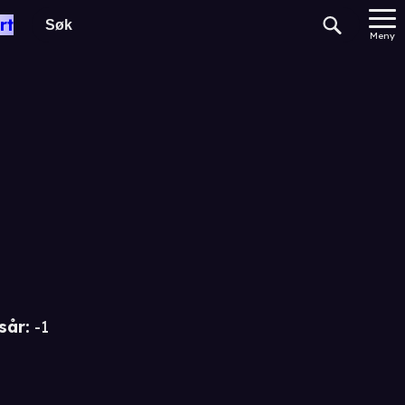
rt
en
Meny
sår
:
-1