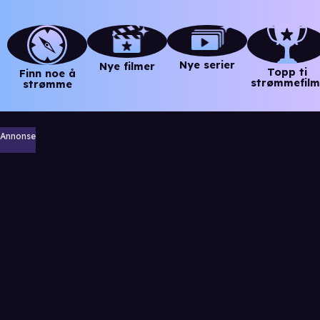
Nye serier
Nye filmer
Topp ti
Finn noe å
strømmefilm
strømme
Annonse