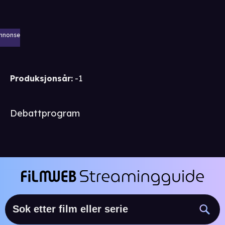
nnonse
Produksjonsår
:
-1
Debattprogram