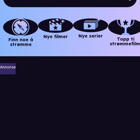
Nye serier
Nye filmer
Topp ti
Finn noe å
strømmefilm
strømme
Annonse