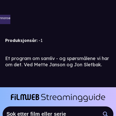
nnonse
Produksjonsår
:
-1
Et program om samliv - og spørsmålene vi har
om det. Ved Mette Janson og Jon Sletbak.