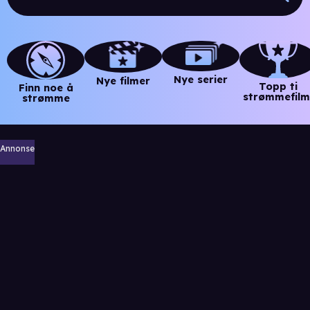
Nye serier
Nye filmer
Topp ti
Finn noe å
strømmefilm
strømme
Annonse