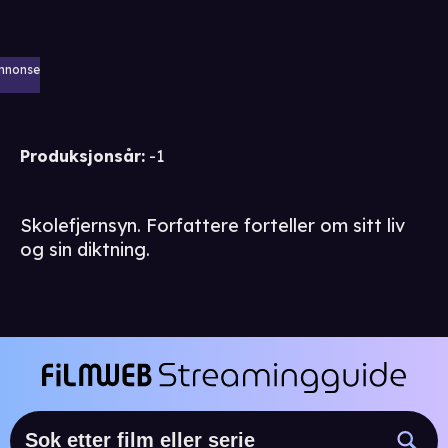
nnonse
Produksjonsår
:
-1
Skolefjernsyn. Forfattere forteller om sitt liv
og sin diktning.