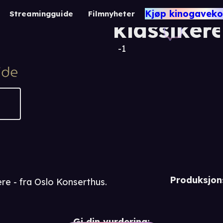
Norske
Kjøp kinogaveko
Streamingguide
Filmnyheter
klassiker
-1
Produksjon
re - fra Oslo Konserthus.
Gi din vurdering: