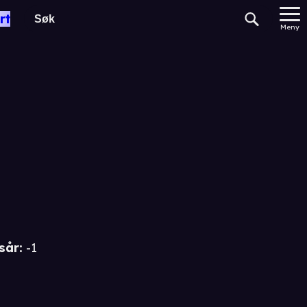
rt
e
Meny
sår
:
-1