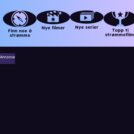
Nye serier
Nye filmer
Topp ti
Finn noe å
strømmefilm
strømme
Annonse