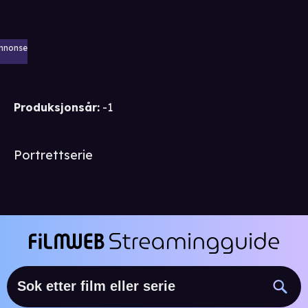
nnonse
Produksjonsår
:
-1
Portrettserie