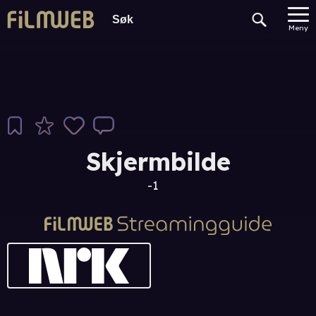
Meny
Skjermbilde
-1