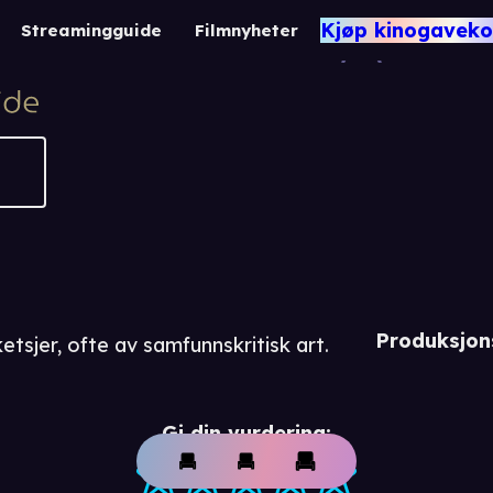
Skjermb
Kjøp kinogaveko
Streamingguide
Filmnyheter
-1
Produksjon
tsjer, ofte av samfunnskritisk art.
Gi din vurdering: