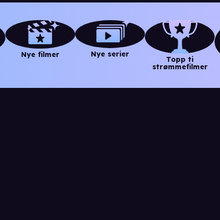
Nye serier
Nye filmer
Topp ti
strømmefilmer