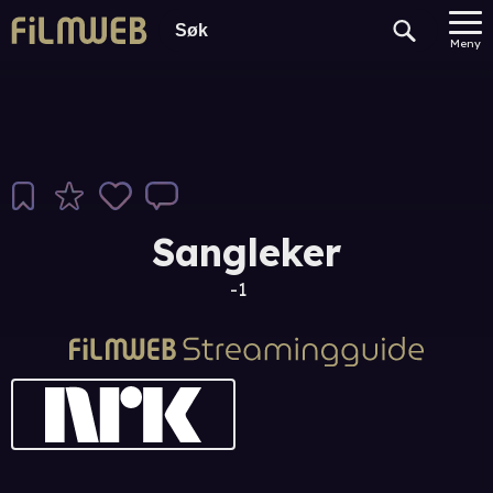
Meny
Sangleker
-1