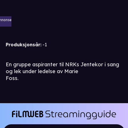
nnonse
Produksjonsår
:
-1
En gruppe aspiranter til NRKs Jentekor i sang
og lek under ledelse av Marie
Foss.