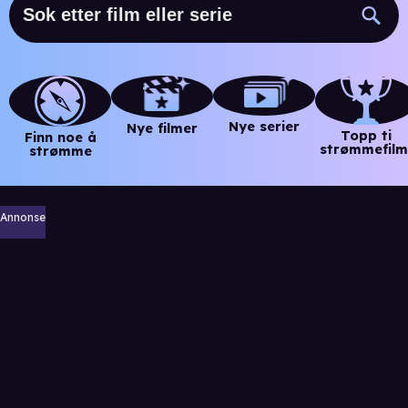
Nye serier
Nye filmer
Topp ti
Finn noe å
strømmefilm
strømme
Annonse