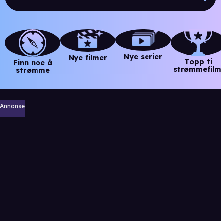
Nye serier
Nye filmer
Topp ti
Finn noe å
strømmefilm
strømme
Annonse