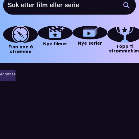
Nye serier
Nye filmer
Topp ti
Finn noe å
strømmefilm
strømme
Annonse