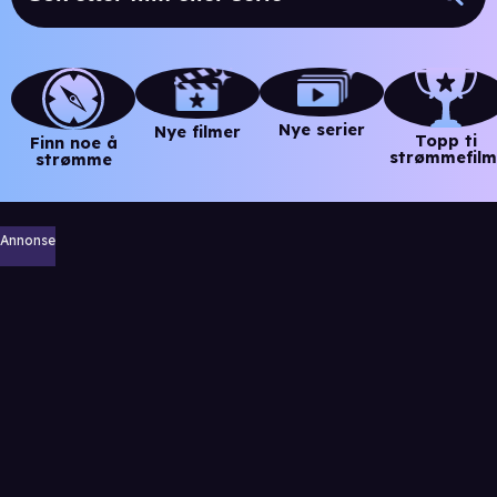
Nye serier
Nye filmer
Topp ti
Finn noe å
strømmefilm
strømme
Annonse