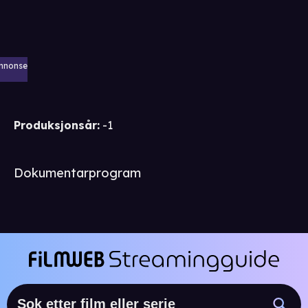
nnonse
Produksjonsår
:
-1
Dokumentarprogram