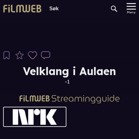
Meny
Velklang i Aulaen
-1