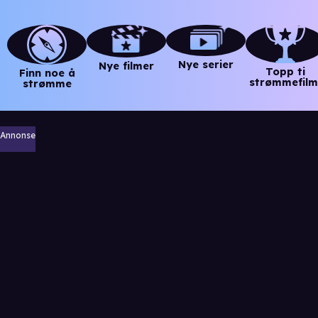
Nye serier
Nye filmer
Topp ti
Finn noe å
strømmefilm
strømme
Annonse