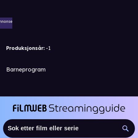
nnonse
Produksjonsår
:
-1
Barneprogram