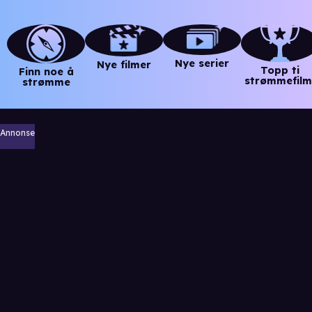
Nye serier
Nye filmer
Topp ti
Finn noe å
strømmefilm
strømme
Annonse