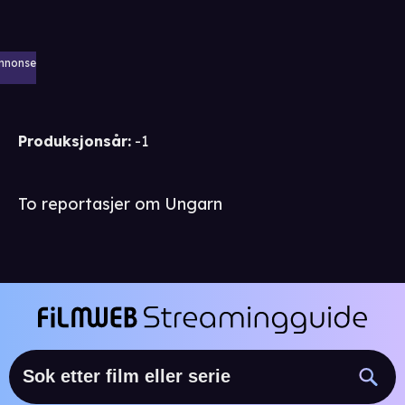
nnonse
Produksjonsår
:
-1
To reportasjer om Ungarn