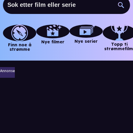
Nye serier
Nye filmer
Topp ti
Finn noe å
strømmefilm
strømme
Annonse