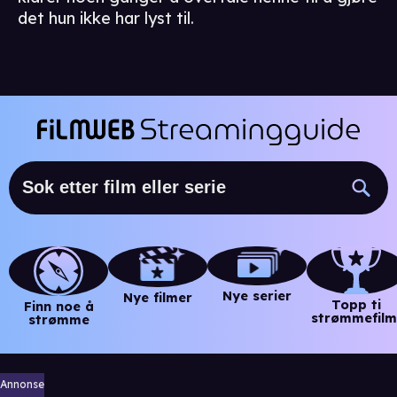
det hun ikke har lyst til.
Nye serier
Nye filmer
Topp ti
Finn noe å
strømmefilm
strømme
Annonse