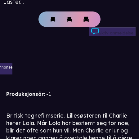
Laster...
Skriv anmeldelse
nnonse
Produksjonsår
:
-1
Britisk tegnefilmserie. Lillesøsteren til Charlie
heter Lola. Når Lola har bestemt seg for noe,
blir det ofte som hun vil. Men Charlie er lur og
klarer noen ganger å overtale henne til å gjøre