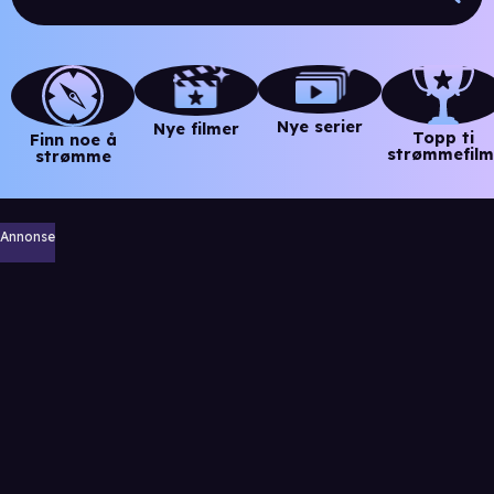
Nye serier
Nye filmer
Topp ti
Finn noe å
strømmefilm
strømme
Annonse