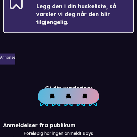
Legg den i din huskeliste, så
varsler vi deg når den blir
tilgjengelig.
Annonse
Gi din vurdering:
Anmeldelser fra publikum
Foreløpig har ingen anmeldt Boys