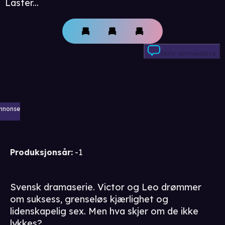
Laster...
Skriv anmeldelse
nnonse
Produksjonsår
:
-1
Svensk dramaserie. Victor og Leo drømmer
om suksess, grenseløs kjærlighet og
lidenskapelig sex. Men hva skjer om de ikke
lykkes?