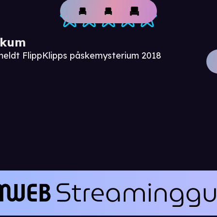
ikum
meldt FlippKlipps påskemysterium 2018