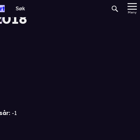
rt
2018
Meny
sår
:
-1